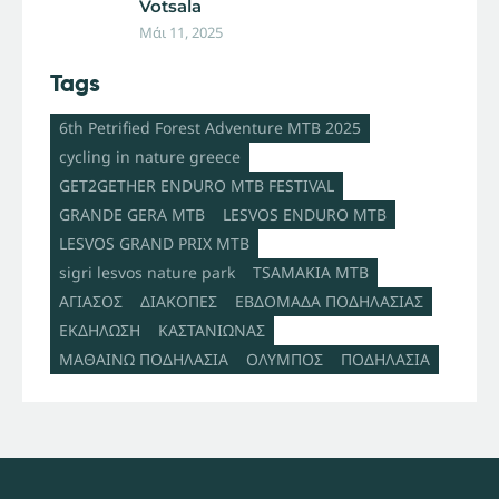
Votsala
Μάι 11, 2025
Tags
6th Petrified Forest Adventure MTB 2025
cycling in nature greece
GET2GETHER ENDURO MTB FESTIVAL
GRANDE GERA MTB
LESVOS ENDURO MTB
LESVOS GRAND PRIX MTB
sigri lesvos nature park
TSAMAKIA MTB
ΑΓΙΑΣΟΣ
ΔΙΑΚΟΠΕΣ
ΕΒΔΟΜΑΔΑ ΠΟΔΗΛΑΣΙΑΣ
ΕΚΔΗΛΩΣΗ
ΚΑΣΤΑΝΙΩΝΑΣ
ΜΑΘΑΙΝΩ ΠΟΔΗΛΑΣΙΑ
ΟΛΥΜΠΟΣ
ΠΟΔΗΛΑΣΙΑ