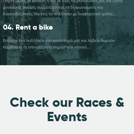
Πάρτε μέρος σε κάποιες ή και σε όλες τις εκδηλώσεις μας και ζήστε
μοναδικές στιγμές συμμετέχοντας σε διαγωνισμούς και
διασκεδάζοντας. Θα δεις το ποδήλατο με διαφορετικό τρόπο…
04.
Rent a bike
Επιλέξτε ένα ποδήλατο στο κατάστημά μας και λάβετε δωρεάν
παράδοση σε οποιοδήποτε σημείο του νησιού…
Check our
Races &
Events