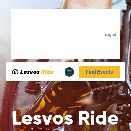
Αρχική
English
Υπηρεσίες
Ενημέρωση
Αρχική
Υπηρεσίες
Find Events
Ενημέρωση
L
e
s
v
o
s
R
i
d
e