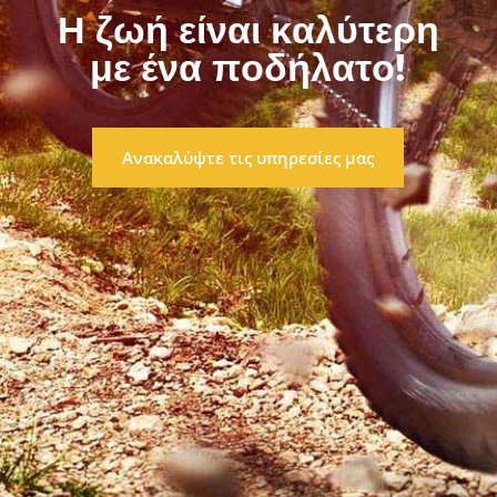
Η
ζ
ω
ή
ε
ί
ν
α
ι
κ
α
λ
ύ
τ
ε
ρ
η
μ
ε
έ
ν
α
π
ο
δ
ή
λ
α
τ
ο
!
Ανακαλύψτε τις υπηρεσίες μας