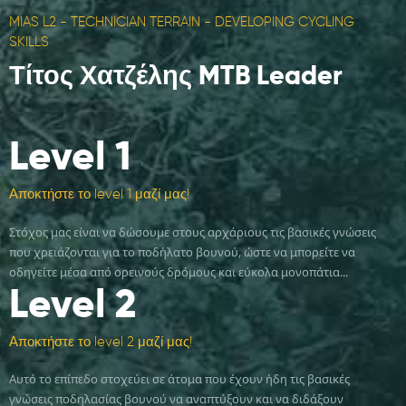
MIAS L2 - TECHNICIAN TERRAIN - DEVELOPING CYCLING
SKILLS
Τίτος Χατζέλης
MTB Leader
Level
1
Αποκτήστε το level 1 μαζί μας!
Στόχος μας είναι να δώσουμε στους αρχάριους τις βασικές γνώσεις
που χρειάζονται για το ποδήλατο βουνού, ώστε να μπορείτε να
οδηγείτε μέσα από ορεινούς δρόμους και εύκολα μονοπάτια...
Level
2
Αποκτήστε το level 2 μαζί μας!
Αυτό το επίπεδο στοχεύει σε άτομα που έχουν ήδη τις βασικές
γνώσεις ποδηλασίας βουνού να αναπτύξουν και να διδάξουν