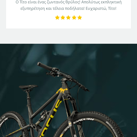
Ο Τίτο είναι ένας ζωντανός θρύλος! Απολύτως εκπληκτική
εξυπηρέτηση και τέλεια ποδήλατα! Ευχαριστώ, Τίτο!