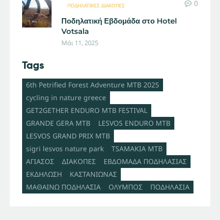
0
ΠΟΔΗΛΑΤΙΚΈΣ ΔΙΑΚΟΠΈΣ
Ποδηλατική Εβδομάδα στο Hotel
Votsala
Μάι 11, 2025
Tags
6th Petrified Forest Adventure MTB 2025
cycling in nature greece
GET2GETHER ENDURO MTB FESTIVAL
GRANDE GERA MTB
LESVOS ENDURO MTB
LESVOS GRAND PRIX MTB
sigri lesvos nature park
TSAMAKIA MTB
ΑΓΙΑΣΟΣ
ΔΙΑΚΟΠΕΣ
ΕΒΔΟΜΑΔΑ ΠΟΔΗΛΑΣΙΑΣ
ΕΚΔΗΛΩΣΗ
ΚΑΣΤΑΝΙΩΝΑΣ
ΜΑΘΑΙΝΩ ΠΟΔΗΛΑΣΙΑ
ΟΛΥΜΠΟΣ
ΠΟΔΗΛΑΣΙΑ