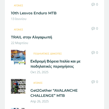
0
ΑΓΏΝΕΣ
10th Lesvos Enduro MTB
13 Ιουνίου
0
ΑΓΏΝΕΣ
TRAIL στην Αλιγαρωπή
22 Μαρτίου
0
ΠΟΔΗΛΑΤΙΚΈΣ ΔΙΑΚΟΠΈΣ
Εκδρομή Βόρεια Ιταλία και με
ποδηλατικές περιηγήσεις
Οκτ 25, 2025
0
ΑΓΏΝΕΣ
Get2Gether “AVALANCHE
CHALLENGE” MTB
Απρ 26, 2025