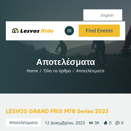
English
Home
Find Events
Our Services
All Posts
Home
Αποτελέσματα
Our Services
Home
Όλα τα άρθρα
Αποτελέσματα
All Posts
LESVOS GRAND PRIX MTB Series 2023
Αποτελέσματα
12 Δεκεμβρίου, 2023
3K
0
0