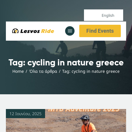
English
Home
Find Events
Our Services
All Posts
Home
Tag: cycling in nature greece
Our Services
Home
Όλα τα άρθρα
Tag: cycling in nature greece
All Posts
12 Ιουνίου, 2025