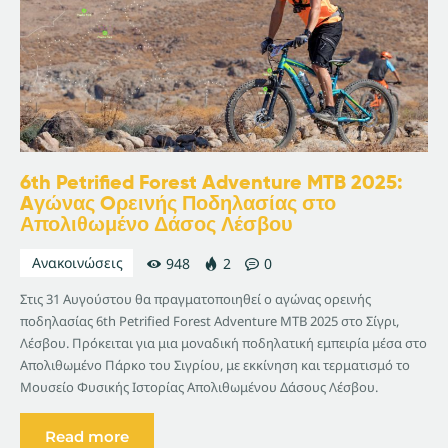
6th Petrified Forest Adventure MTB 2025:
Aγώνας Oρεινής Ποδηλασίας στο
Απολιθωμένο Δάσος Λέσβου
Ανακοινώσεις
948
2
0
Στις 31 Αυγούστου θα πραγματοποιηθεί ο αγώνας ορεινής
ποδηλασίας 6th Petrified Forest Adventure MTB 2025 στο Σίγρι,
Λέσβου. Πρόκειται για μια μοναδική ποδηλατική εμπειρία μέσα στο
Απολιθωμένο Πάρκο του Σιγρίου, με εκκίνηση και τερματισμό το
Μουσείο Φυσικής Ιστορίας Απολιθωμένου Δάσους Λέσβου.
Read more