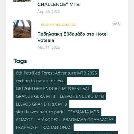
CHALLENGE” MTB
Απρ 26, 2025
0
ΠΟΔΗΛΑΤΙΚΈΣ ΔΙΑΚΟΠΈΣ
Ποδηλατική Εβδομάδα στο Hotel
Votsala
Μάι 11, 2025
Tags
6th Petrified Forest Adventure MTB 2025
cycling in nature greece
GET2GETHER ENDURO MTB FESTIVAL
GRANDE GERA MTB
LESVOS ENDURO MTB
LESVOS GRAND PRIX MTB
sigri lesvos nature park
TSAMAKIA MTB
ΑΓΙΑΣΟΣ
ΔΙΑΚΟΠΕΣ
ΕΒΔΟΜΑΔΑ ΠΟΔΗΛΑΣΙΑΣ
ΕΚΔΗΛΩΣΗ
ΚΑΣΤΑΝΙΩΝΑΣ