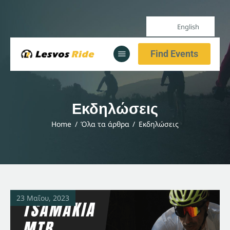
English
Home
Find Events
Our Services
All Posts
Home
Εκδηλώσεις
Our Services
Home
Όλα τα άρθρα
Εκδηλώσεις
All Posts
23 Μαΐου, 2023