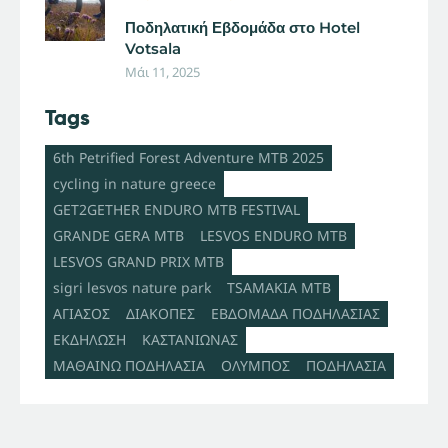
Ποδηλατική Εβδομάδα στο Hotel
Votsala
Μάι 11, 2025
Tags
6th Petrified Forest Adventure MTB 2025
cycling in nature greece
GET2GETHER ENDURO MTB FESTIVAL
GRANDE GERA MTB
LESVOS ENDURO MTB
LESVOS GRAND PRIX MTB
sigri lesvos nature park
TSAMAKIA MTB
ΑΓΙΑΣΟΣ
ΔΙΑΚΟΠΕΣ
ΕΒΔΟΜΑΔΑ ΠΟΔΗΛΑΣΙΑΣ
ΕΚΔΗΛΩΣΗ
ΚΑΣΤΑΝΙΩΝΑΣ
ΜΑΘΑΙΝΩ ΠΟΔΗΛΑΣΙΑ
ΟΛΥΜΠΟΣ
ΠΟΔΗΛΑΣΙΑ