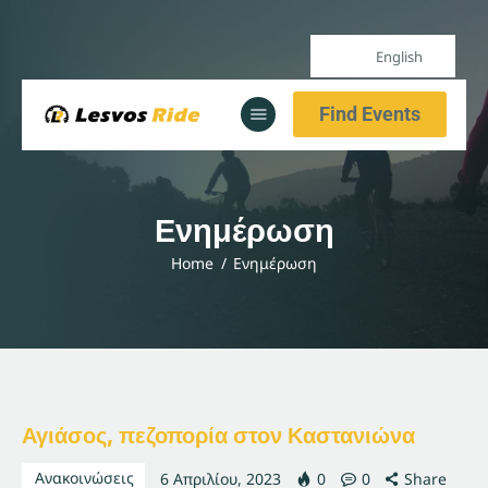
English
Αρχική
Find Events
Υπηρεσίες
Ενημέρωση
Αρχική
Ενημέρωση
Υπηρεσίες
Home
Ενημέρωση
Ενημέρωση
Αγιάσος, πεζοπορία στον Καστανιώνα
Ανακοινώσεις
6 Απριλίου, 2023
0
0
Share