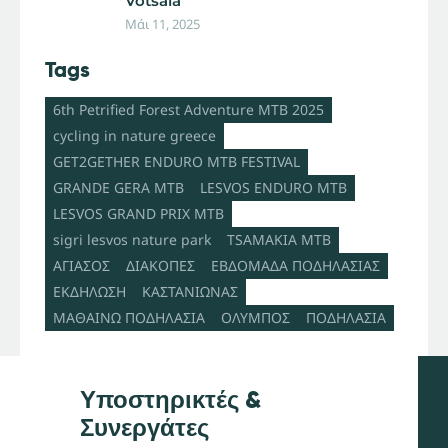
Votsala
Μάι 11, 2025
Tags
6th Petrified Forest Adventure MTB 2025
cycling in nature greece
GET2GETHER ENDURO MTB FESTIVAL
GRANDE GERA MTB
LESVOS ENDURO MTB
LESVOS GRAND PRIX MTB
sigri lesvos nature park
TSAMAKIA MTB
ΑΓΙΑΣΟΣ
ΔΙΑΚΟΠΕΣ
ΕΒΔΟΜΑΔΑ ΠΟΔΗΛΑΣΙΑΣ
ΕΚΔΗΛΩΣΗ
ΚΑΣΤΑΝΙΩΝΑΣ
ΜΑΘΑΙΝΩ ΠΟΔΗΛΑΣΙΑ
ΟΛΥΜΠΟΣ
ΠΟΔΗΛΑΣΙΑ
Υποστηρικτές &
Συνεργάτες