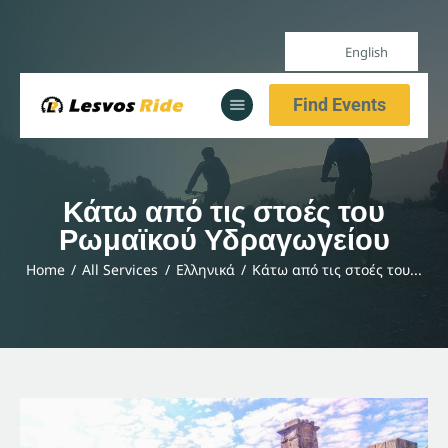
English
Home
Find Events
Our Services
All Posts
Home
Κάτω από τις στοές του
Our Services
Ρωμαϊκού Υδραγωγείου
All Posts
Home
All Services
Ελληνικά
Κάτω από τις στοές του...