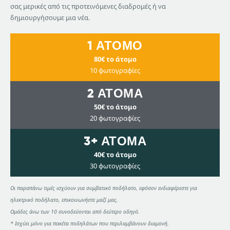
σας μερικές από τις προτεινόμενες διαδρομές ή να
δημιουργήσουμε μια νέα.
1 ΑΤΟΜΟ
80€ το άτομο
10 φωτογραφίες
2 ΑΤΟΜΑ
50€ το άτομο
20 φωτογραφίες
3+ ΑΤΟΜΑ
40€ το άτομο
30 φωτογραφίες
Οι παραπάνω τιμές ισχύουν για συμβατικό ποδήλατο, εφόσον ενδιαφέρεστε για
ηλεκτρικό ποδήλατο, επικοινωνήστε μαζί μας.
Ομάδες άνω των 10 συνοδεύονται από δεύτερο οδηγό.
* Ισχύει μόνο για πακέτα ποδηλάτων που περιλαμβάνουν διαμονή.