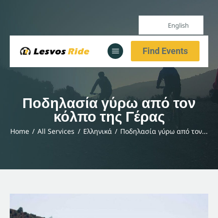
English
Αρχική
Find Events
Υπηρεσίες
Ενημέρωση
Αρχική
Ποδηλασία γύρω από τον
Υπηρεσίες
κόλπο της Γέρας
Ενημέρωση
Home
All Services
Ελληνικά
Ποδηλασία γύρω από τον...