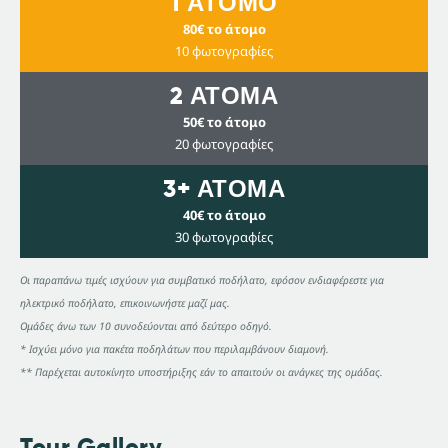
1 ΑΤΟΜΟ
80€ το άτομο
10 φωτογραφίες
2 ΑΤΟΜΑ
50€ το άτομο
20 φωτογραφίες
3+ ΑΤΟΜΑ
40€ το άτομο
30 φωτογραφίες
Οι παραπάνω τιμές ισχύουν για συμβατικό ποδήλατο, εφόσον ενδιαφέρεστε για
ηλεκτρικό ποδήλατο, επικοινωνήστε μαζί μας.
Ομάδες άνω των 10 συνοδεύονται από δεύτερο οδηγό.
* Ισχύει μόνο για πακέτα ποδηλάτων που περιλαμβάνουν διαμονή.
** Παρέχεται αυτοκίνητο υποστήριξης εάν το απαιτούν οι ανάγκες της ομάδας.
Tour Gallery