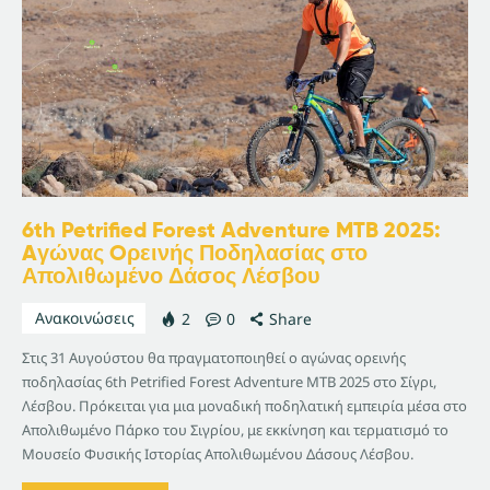
6th Petrified Forest Adventure MTB 2025:
Aγώνας Oρεινής Ποδηλασίας στο
Απολιθωμένο Δάσος Λέσβου
Ανακοινώσεις
2
0
Share
Στις 31 Αυγούστου θα πραγματοποιηθεί ο αγώνας ορεινής
ποδηλασίας 6th Petrified Forest Adventure MTB 2025 στο Σίγρι,
Λέσβου. Πρόκειται για μια μοναδική ποδηλατική εμπειρία μέσα στο
Απολιθωμένο Πάρκο του Σιγρίου, με εκκίνηση και τερματισμό το
Μουσείο Φυσικής Ιστορίας Απολιθωμένου Δάσους Λέσβου.