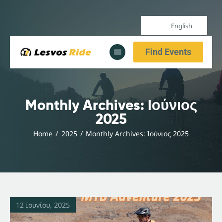
English
Home
Find Events
Our Services
All Posts
Home
Monthly Archives: Ιούνιος
Our Services
2025
All Posts
Home
2025
Monthly Archives: Ιούνιος 2025
12 Ιουνίου, 2025