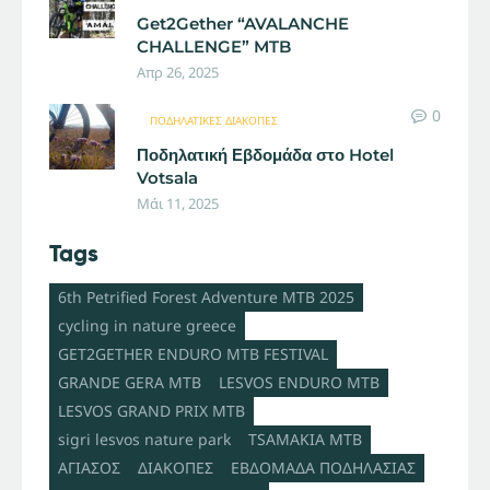
Get2Gether “AVALANCHE
CHALLENGE” MTB
Απρ 26, 2025
0
ΠΟΔΗΛΑΤΙΚΈΣ ΔΙΑΚΟΠΈΣ
Ποδηλατική Εβδομάδα στο Hotel
Votsala
Μάι 11, 2025
Tags
6th Petrified Forest Adventure MTB 2025
cycling in nature greece
GET2GETHER ENDURO MTB FESTIVAL
GRANDE GERA MTB
LESVOS ENDURO MTB
LESVOS GRAND PRIX MTB
sigri lesvos nature park
TSAMAKIA MTB
ΑΓΙΑΣΟΣ
ΔΙΑΚΟΠΕΣ
ΕΒΔΟΜΑΔΑ ΠΟΔΗΛΑΣΙΑΣ