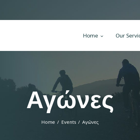
Home
Our Services
All Posts
Home
Our Servi
Home
Our Services
All Posts
Αγώνες
Home
Events
Αγώνες