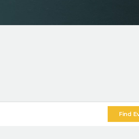
Find E