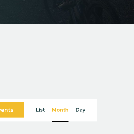
E
vents
List
Month
Day
v