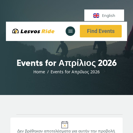
English
Find Events
Αρχική
Υπηρεσίες
Ενημέρωση
Events for Απρίλιος 2026
Αρχική
Υπηρεσίες
Home
Events for Απρίλιος 2026
Ενημέρωση
N
o
Δεν βρέθηκαν αποτελέσματα για αυτήν την προβολή.